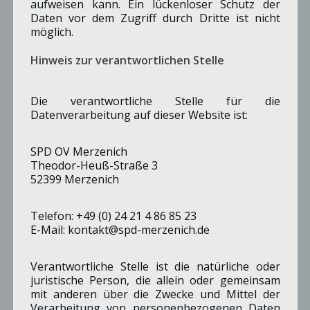
aufweisen kann. Ein lückenloser Schutz der
Daten vor dem Zugriff durch Dritte ist nicht
möglich.
© SPD-Merzenich
Hinweis zur verantwortlichen Stelle
Müller, Reimund
Die verantwortliche Stelle für die
BEISITZER
Datenverarbeitung auf dieser Website ist:
SPD OV Merzenich
Theodor-Heuß-Straße 3
52399 Merzenich
Telefon: +49 (0) 24 21 4 86 85 23
E-Mail: kontakt@spd-merzenich.de
Verantwortliche Stelle ist die natürliche oder
juristische Person, die allein oder gemeinsam
mit anderen über die Zwecke und Mittel der
Verarbeitung von personenbezogenen Daten