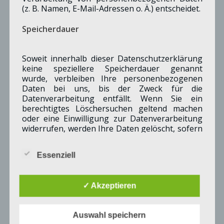
(z. B. Namen, E-Mail-Adressen o. Ä.) entscheidet.
Speicherdauer
Soweit innerhalb dieser Datenschutzerklärung
keine speziellere Speicherdauer genannt
wurde, verbleiben Ihre personenbezogenen
Daten bei uns, bis der Zweck für die
Datenverarbeitung entfällt. Wenn Sie ein
berechtigtes Löschersuchen geltend machen
oder eine Einwilligung zur Datenverarbeitung
widerrufen, werden Ihre Daten gelöscht, sofern
wir keine anderen rechtlich zulässigen Gründe
für die Speicherung Ihrer personenbezogenen
© SPD-Merzenich
Essenziell
Daten haben (z.B. steuer- oder
handelsrechtliche Aufbewahrungsfristen); im
Scheurmann-Kettner, Gerald
letztgenannten Fall erfolgt die Löschung nach
BEISITZER
✓ Akzeptieren
Fortfall dieser Gründe.
Gesetzlich vorgeschriebener Datenschutz­
Auswahl speichern
beauftragter