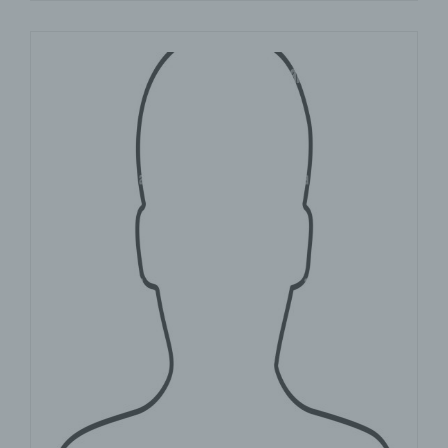
RECHTSGRUNDLAGE, AUF DENEN EINE
VERARBEITUNG BERUHT, ENTNEHMEN SIE
DIESER DATENSCHUTZERKLÄRUNG. WENN SIE
WIDERSPRUCH EINLEGEN, WERDEN WIR IHRE
BETROFFENEN PERSONENBEZOGENEN DATEN
NICHT MEHR VERARBEITEN, ES SEI DENN, WIR
KÖNNEN ZWINGENDE SCHUTZWÜRDIGE
GRÜNDE FÜR DIE VERARBEITUNG
NACHWEISEN, DIE IHRE INTERESSEN, RECHTE
UND FREIHEITEN ÜBERWIEGEN ODER DIE
VERARBEITUNG DIENT DER
GELTENDMACHUNG, AUSÜBUNG ODER
VERTEIDIGUNG VON RECHTSANSPRÜCHEN
(WIDERSPRUCH NACH ART. 21 ABS. 1 DSGVO).
WERDEN IHRE PERSONENBEZOGENEN DATEN
VERARBEITET, UM DIREKTWERBUNG ZU
BETREIBEN, SO HABEN SIE DAS RECHT,
JEDERZEIT WIDERSPRUCH GEGEN DIE
VERARBEITUNG SIE BETREFFENDER
PERSONENBEZOGENER DATEN ZUM ZWECKE
DERARTIGER WERBUNG EINZULEGEN; DIES