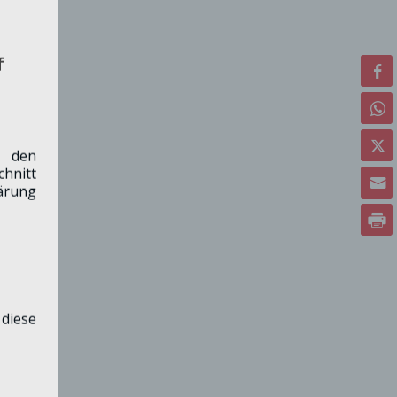
f
h den
hnitt
lärung
diese
in ein