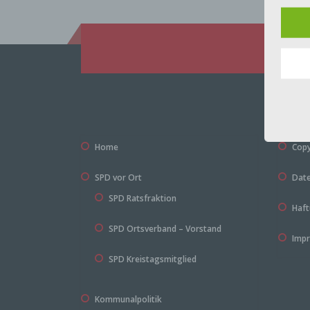
Ander
Besu
allem
Uhrz
autom
Wof
Home
Copy
Ein T
der W
Nutz
SPD vor Ort
Date
SPD Ratsfraktion
Haft
Welc
SPD Ortsverband – Vorstand
Imp
SPD Kreistagsmitglied
Sie h
Empf
Daten
Kommunalpolitik
oder 