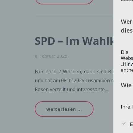
Wer 
dies
SPD – Im Wahlkam
Die 
8. Februar 2025
Webs
„Hinw
entn
Nur noch 2 Wochen, dann sind Bundestags
und hat am 08.02.2025 zusammen mit unser
Wie 
Rosen verteilt und interessante…
Ihre
weiterlesen ...
mitte
Konta
E