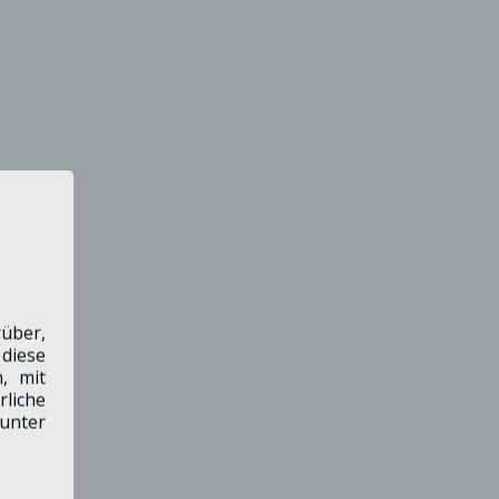
über,
diese
, mit
liche
unter