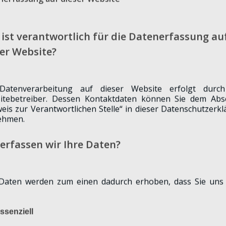
ist verantwortlich für die Datenerfassung au
er Website?
pf
Datenverarbeitung auf dieser Website erfolgt durc
itebetreiber. Dessen Kontaktdaten können Sie dem Absc
eis zur Verantwortlichen Stelle“ in dieser Datenschutzerk
ehmen.
wahlen.Die SPD in Merzenich ist auch hier präsent
em Wahlkreiskandidaten Daniel Walter am 08.02.2025
erfassen wir Ihre Daten?
 Daten werden zum einen dadurch erhoben, dass Sie uns 
ilen. Hierbei kann es sich z. B. um Daten handeln, die Sie 
ktformular eingeben.
ssenziell