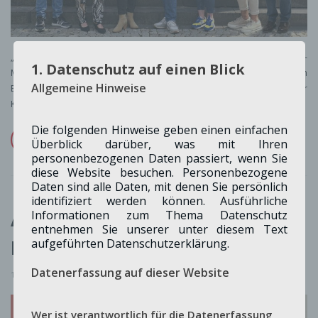
„Wir für Euch in in der Gemeinde Merzenich“, das Team der SPD-
1. Datenschutz auf einen Blick
Merzenich für die Wahl am 14. September stellt sich vor, mit ihrem
Allgemeine Hinweise
Bürgermeisterkandidaten Gerald Scheurmann-Kettner und ihrer
Kreistagsabgeordneten Menka…
Die folgenden Hinweise geben einen einfachen
weiterlesen ...
Überblick darüber, was mit Ihren
personenbezogenen Daten passiert, wenn Sie
diese Website besuchen. Personenbezogene
Daten sind alle Daten, mit denen Sie persönlich
identifiziert werden können. Ausführliche
Alte und neue
Informationen zum Thema Datenschutz
entnehmen Sie unserer unter diesem Text
Kreistagskandidatin
aufgeführten Datenschutzerklärung.
Datenerfassung auf dieser Website
15. April 2025
Wer ist verantwortlich für die Datenerfassung