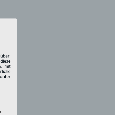
über,
diese
, mit
liche
unter
f