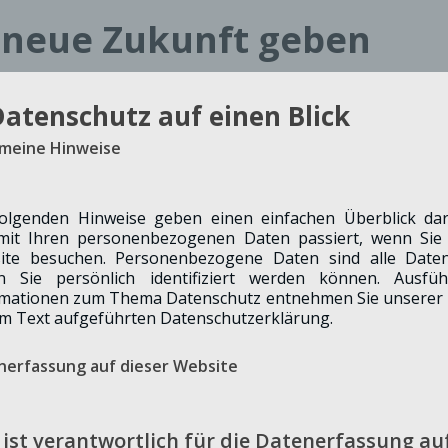
– neue Zukunft geben
Datenschutz auf einen Blick
emeine Hinweise
folgenden Hinweise geben einen einfachen Überblick dar
mit Ihren personenbezogenen Daten passiert, wenn Sie 
ite besuchen. Personenbezogene Daten sind alle Daten
n Sie persönlich identifiziert werden können. Ausführ
rschutz in Merzenich
rmationen zum Thema Datenschutz entnehmen Sie unserer 
m Text aufgeführten Datenschutzerklärung.
nerfassung auf dieser Website
ist verantwortlich für die Datenerfassung au