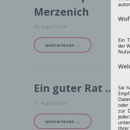
autom
Merzenich
Wof
28. August 2020
Ein T
weiterlesen ...
der W
Nutz
Welc
Ein guter Rat … is
Sie h
Empf
Daten
27. August 2020
oder 
zur D
jeder
weiterlesen ...
unte
Ihre