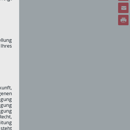
ellung
 Ihres
kunft,
genen
tigung
ligung
ligung
Recht,
itung
steht