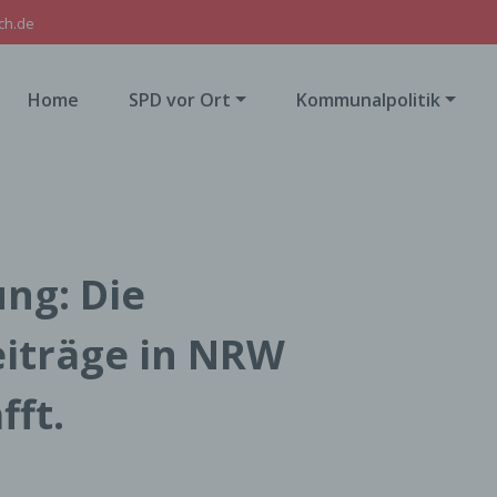
ch.de
Home
SPD vor Ort
Kommunalpolitik
ng: Die
iträge in NRW
ft.