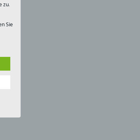
 zu.
n Sie
tisch
nnten
Sie in