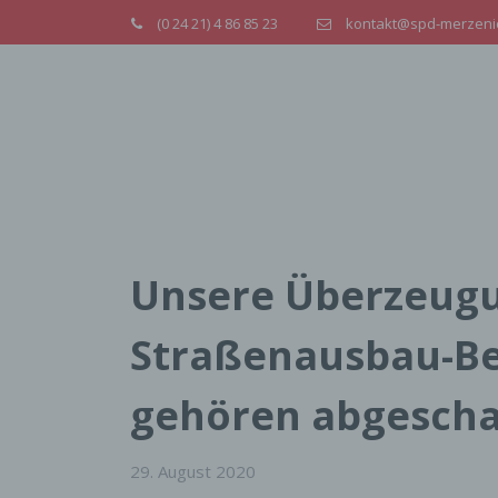
(0 24 21) 4 86 85 23
kontakt@spd-merzeni
Unsere Überzeugu
Straßenausbau-Be
gehören abgeschaf
29. August 2020