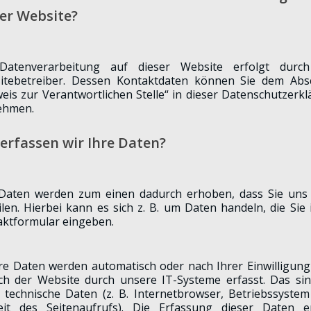
er Website?
Datenverarbeitung auf dieser Website erfolgt durc
nd Schaffung von
itebetreiber. Dessen Kontaktdaten können Sie dem Absc
eis zur Verantwortlichen Stelle“ in dieser Datenschutzerk
ehmen.
erfassen wir Ihre Daten?
 Daten werden zum einen dadurch erhoben, dass Sie uns 
ilen. Hierbei kann es sich z. B. um Daten handeln, die Sie 
ktformular eingeben.
e Daten werden automatisch oder nach Ihrer Einwilligun
ch der Website durch unsere IT-Systeme erfasst. Das sin
n der Gemeinde
 technische Daten (z. B. Internetbrowser, Betriebssyste
eit des Seitenaufrufs). Die Erfassung dieser Daten er