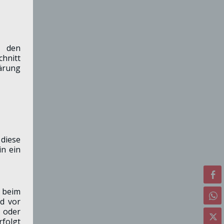
h den
hnitt
lärung
diese
in ein
g beim
d vor
m oder
folgt