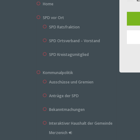
entn
Home
Copy
Wie 
SPD vor Ort
Date
SPD Ratsfraktion
Haft
Ihre
SPD Ortsverband – Vorstand
Imp
mitte
Konta
SPD Kreistagsmitglied
Kommunalpolitik
Ander
Besu
Ausschüsse und Gremien
allem
Uhrz
Anträge der SPD
autom
Bekanntmachungen
Wof
Interaktiver Haushalt der Gemeinde
Merzenich
Ein T