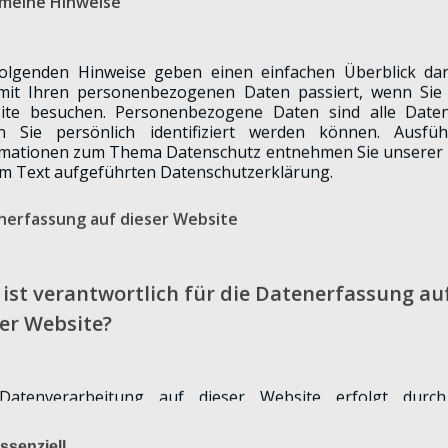
emeine Hinweise
im Außenbereich angelehnt an einen Discounter.
folgenden Hinweise geben einen einfachen Überblick dar
mit Ihren personenbezogenen Daten passiert, wenn Sie 
ite besuchen. Personenbezogene Daten sind alle Daten
 -unter anderem- Seite 6
)
n Sie persönlich identifiziert werden können. Ausführ
rmationen zum Thema Datenschutz entnehmen Sie unserer 
m Text aufgeführten Datenschutzerklärung.
nerfassung auf dieser Website
ist verantwortlich für die Datenerfassung au
er Website?
Folge uns auf:
Facebook
Instagram
Datenverarbeitung auf dieser Website erfolgt durc
itebetreiber. Dessen Kontaktdaten können Sie dem Absc
eis zur Verantwortlichen Stelle“ in dieser Datenschutzerk
ssenziell