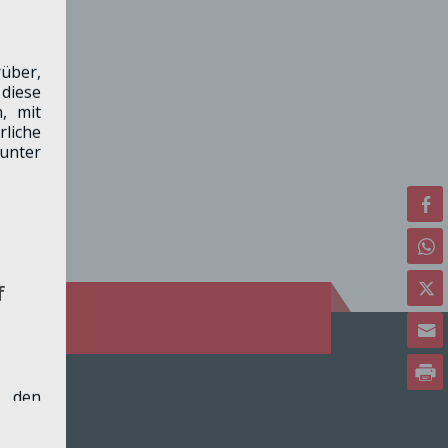
über,
diese
, mit
liche
unter
f
h den
hnitt
lärung