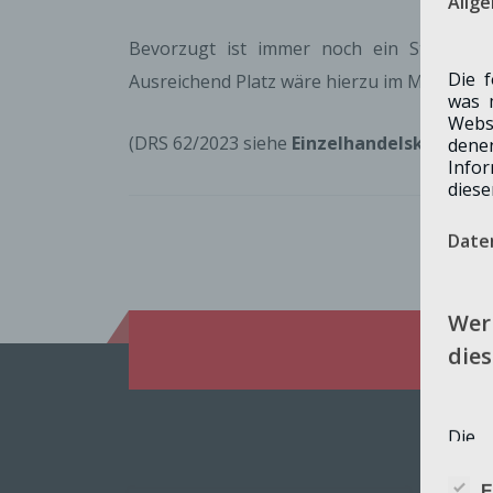
Allg
Bevorzugt ist immer noch ein Standort 
Die 
Ausreichend Platz wäre hierzu im Merzpark.
was 
Webs
(DRS 62/2023 siehe
Einzelhandelskonzept,
dene
Info
diese
Date
Wer 
dies
Die 
Webs
„Hinw
E