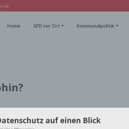
ch.de
Home
SPD vor Ort
Kommunalpolitik
hin?
ein Drogeriemarkt im Merzenicher Ortskern kaum zu
Datenschutz auf einen Blick
esse der großen Ketten hinzu.