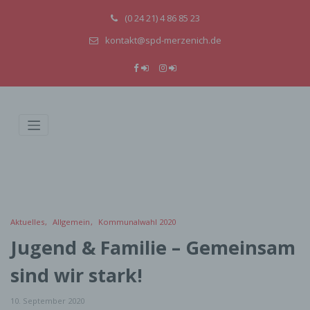
(0 24 21) 4 86 85 23
kontakt@spd-merzenich.de
Aktuelles
Allgemein
Kommunalwahl 2020
Jugend & Familie – Gemeinsam
sind wir stark!
10. September 2020