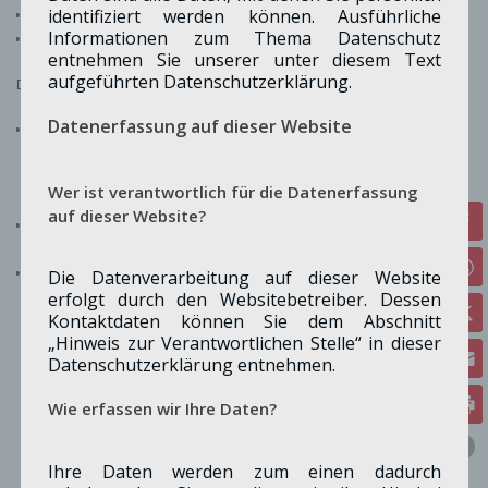
identifiziert werden können. Ausführliche
Moderne Familienpolitik gestalten
Informationen zum Thema Datenschutz
Neue Kinder- und Jugendtreffpunkte schaffen
entnehmen Sie unserer unter diesem Text
aufgeführten Datenschutzerklärung.
Das heißt konkret:
Datenerfassung auf dieser Website
Jugendliche brauchen Freiräume. Sie haben eigene Interessen und das
Recht auf ihre eigene Kultur-und Lebensweise. Unter Einbeziehung von
Kinder und Jugendlichen wollen wir Räume/ Treffpunkte im gesamten
Wer ist verantwortlich für die Datenerfassung
Gemeindegebiet einrichten und zulassen.
auf dieser Website?
Wir fordern regelmäßigstattfindende Kinder-und Jugendforen,damit
junge Menschen mit ihren Bedürfnissen und Ideen gehört werden.
Familienfreundlich. Jetzt schon handeln und den geplanten
Die Datenverarbeitung auf dieser Website
Rechtsanspruch auf Ganztags-betreuung für Grundschulkinder
erfolgt durch den Websitebetreiber. Dessen
Kontaktdaten können Sie dem Abschnitt
umsetzen. Allen Kindern soll eine gute Sprach-und Leseförderung, Zeit
„Hinweis zur Verantwortlichen Stelle“ in dieser
für Musik, Sport und/oder Hausaufgabenbetreuung in der Grundschule
Datenschutzerklärung entnehmen.
zustehen.
Wie erfassen wir Ihre Daten?
Ihre Daten werden zum einen dadurch