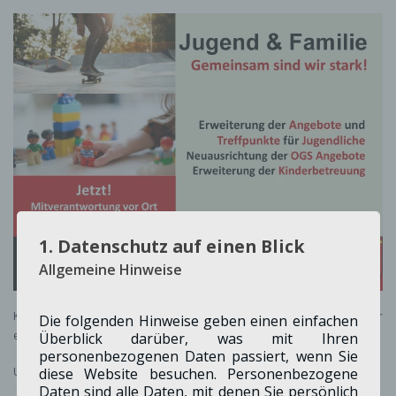
1. Datenschutz auf einen Blick
Allgemeine Hinweise
Kinder, Jugendliche und Familien müssen viel stärker als bisher
Die folgenden Hinweise geben einen einfachen
eingebunden werden!
Überblick darüber, was mit Ihren
personenbezogenen Daten passiert, wenn Sie
diese Website besuchen. Personenbezogene
Unser Ziel:
Daten sind alle Daten, mit denen Sie persönlich