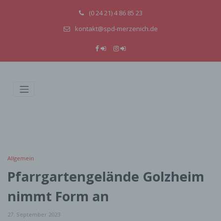
(0 24 21) 4 86 85 23
kontakt@spd-merzenich.de
Allgemein
Pfarrgartengelände Golzheim
nimmt Form an
27. September 2023