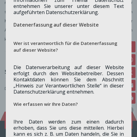
niederschwelliger und dadurch unverzichtbarer Anlaufpunkt. Daher
entnehmen Sie unserer unter diesem Text
aufgeführten Datenschutzerklärung.
schlägt die
SPD
Merzenich eine gerechte Beteiligung aller beteiligten
Kommunen aufgrund der jeweiligen Fallzahlen vor. Ein entsprechender
Datenerfassung auf dieser Website
Antrag hierzu wurde an den Rat der Gemeinde Merzenich gestellt. Den
kompletten Antrag finden Sie
hier
.
Wer ist verantwortlich für die Datenerfassung
auf dieser Website?
Die Datenverarbeitung auf dieser Website
Schreibe einen Kommentar
erfolgt durch den Websitebetreiber. Dessen
Kontaktdaten können Sie dem Abschnitt
„Hinweis zur Verantwortlichen Stelle“ in dieser
Du musst
angemeldet
sein, um einen Kommentar abzugeben.
Datenschutzerklärung entnehmen.
Wie erfassen wir Ihre Daten?
Folge uns auf:
Facebook
Instagram
Ihre Daten werden zum einen dadurch
erhoben, dass Sie uns diese mitteilen. Hierbei
kann es sich z. B. um Daten handeln, die Sie in