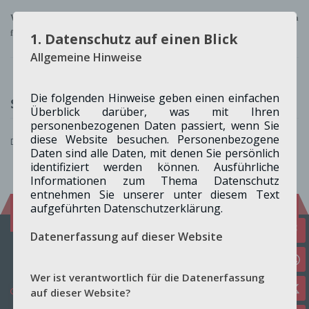
Weitere Infos finden Sie mit dem Klick auf die Überschrift und dem dann
folgenden link.
1. Datenschutz auf einen Blick
Allgemeine Hinweise
Die folgenden Hinweise geben einen einfachen
Schreibe einen Kommentar
Überblick darüber, was mit Ihren
personenbezogenen Daten passiert, wenn Sie
diese Website besuchen. Personenbezogene
Du musst
angemeldet
sein, um einen Kommentar abzugeben.
Daten sind alle Daten, mit denen Sie persönlich
identifiziert werden können. Ausführliche
Informationen zum Thema Datenschutz
entnehmen Sie unserer unter diesem Text
aufgeführten Datenschutzerklärung.
Folge uns auf:
Facebook
Instagram
Datenerfassung auf dieser Website
Wer ist verantwortlich für die Datenerfassung
Home
auf dieser Website?