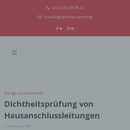
(0 24 21) 4 86 85 23
kontakt@spd-merzenich.de
Anträge und Dokumente
Dichtheitsprüfung von
Hausanschlussleitungen
4. November 2011