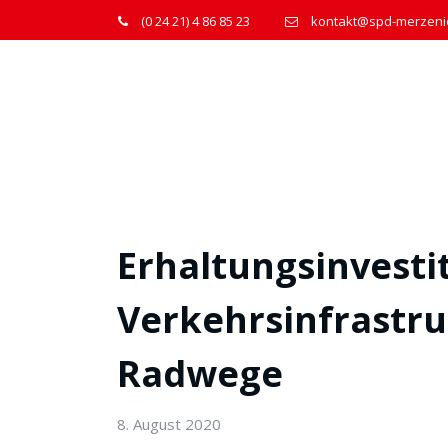
(0 24 21) 4 86 85 23
kontakt@spd-merzeni
Erhaltungsinvest
Verkehrsinfrastr
Radwege
8. August 2020