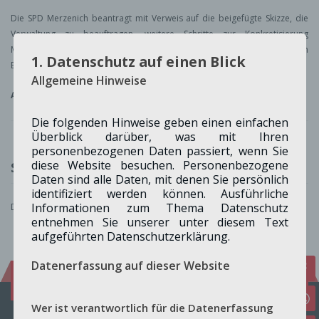
Die SPD Merzenich beantragt mit Verweis auf die beigefügte Skizze, die
Verwaltung zu beauftragen, weitere Schritte zur Konkretisierung
Merzenich NORD unter Berücksichtigung des beschlossenen
1. Datenschutz auf einen Blick
Eckpunktepapiers vorzunehmen.
Allgemeine Hinweise
Antrag Erweiterung NORD
Die folgenden Hinweise geben einen einfachen
Überblick darüber, was mit Ihren
personenbezogenen Daten passiert, wenn Sie
diese Website besuchen. Personenbezogene
Schreibe einen Kommentar
Daten sind alle Daten, mit denen Sie persönlich
identifiziert werden können. Ausführliche
Informationen zum Thema Datenschutz
Du musst
angemeldet
sein, um einen Kommentar abzugeben.
entnehmen Sie unserer unter diesem Text
aufgeführten Datenschutzerklärung.
Datenerfassung auf dieser Website
Folge uns auf:
Facebook
Instagram
Wer ist verantwortlich für die Datenerfassung