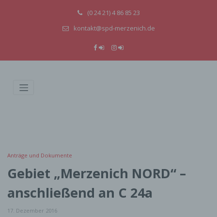
(0 24 21) 4 86 85 23
kontakt@spd-merzenich.de
Anträge und Dokumente
Gebiet „Merzenich NORD“ –
anschließend an C 24a
17. Dezember 2016