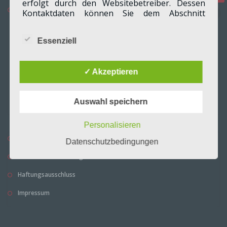
erfolgt durch den Websitebetreiber. Dessen
Kommunalpolitik
Kontaktdaten können Sie dem Abschnitt
Ausschüsse und Gremien
„Hinweis zur Verantwortlichen Stelle“ in dieser
Datenschutzerklärung entnehmen.
Anträge der SPD
Essenziell
Wie erfassen wir Ihre Daten?
Bekanntmachungen
✓ Akzeptieren
Interaktiver Haushalt der Gemeinde Merzenich
Ihre Daten werden zum einen dadurch
erhoben, dass Sie uns diese mitteilen. Hierbei
Sitzungskalender
Auswahl speichern
kann es sich z. B. um Daten handeln, die Sie in
ein Kontaktformular eingeben.
Personalisieren
Copyright
Andere Daten werden automatisch oder nach
Datenschutzbedingungen
Ihrer Einwilligung beim Besuch der Website
Datenschutzerklärung
durch unsere IT-Systeme erfasst. Das sind vor
allem technische Daten (z. B. Internetbrowser,
Haftungsausschluss
Betriebssystem oder Uhrzeit des
Seitenaufrufs). Die Erfassung dieser Daten
Impressum
erfolgt automatisch, sobald Sie diese Website
betreten.