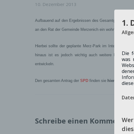
10. Dezember 2013
1. 
Aufbauend auf den Ergebnissen des Gesamtgutachtens de
an den Rat der Gemeinde Merzenich ein wohnungsbaupol
Allg
Hierbei sollte der geplante Merz-Park im Interesse der
Die 
hinaus ist es jedoch wichtig auch weitere Perspekt
was 
entwickeln.
Webs
dene
Info
Den gesamten Antrag der
SPD
finden sie
hier
diese
Date
Wer 
Schreibe einen Kommentar
dies