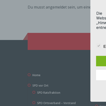
Du musst
angemeldet
sein, um einen Komm
Die 
Webs
„Hinw
entn
Wie 
E
Ihre
mitte
Konta
Home
Copy
Ander
Besu
SPD vor Ort
Date
allem
SPD Ratsfraktion
Uhrz
Haft
autom
SPD Ortsverband – Vorstand