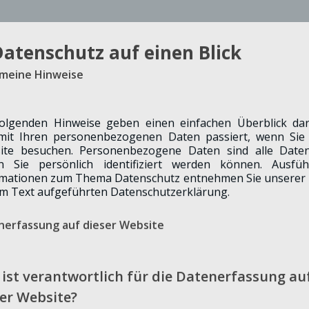
Datenschutz auf einen Blick
s Kuratorium Deutsche Altershilfe fordert die
SPD
in einem Antrag
itisches Gesamtkonzept für die Gemeinde Merzenich.
emeine Hinweise
 Umsiedler/innen aus Morschenich zunächst Priorität haben. Darüber
folgenden Hinweise geben einen einfachen Überblick dar
iven für die Gemeinde Merzenich im Rahmen dieses Konzeptes zu
mit Ihren personenbezogenen Daten passiert, wenn Sie 
ite besuchen. Personenbezogene Daten sind alle Daten
n Sie persönlich identifiziert werden können. Ausführ
rmationen zum Thema Datenschutz entnehmen Sie unserer 
m Text aufgeführten Datenschutzerklärung.
nerfassung auf dieser Website
ist verantwortlich für die Datenerfassung au
er Website?