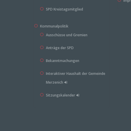
Imp
Wof
SPD Kreistagsmitglied
Kommunalpolitik
Ein T
der W
Ausschüsse und Gremien
Nutz
Anträge der SPD
Welc
Bekanntmachungen
Interaktiver Haushalt der Gemeinde
Sie h
Empf
Merzenich
Daten
oder 
Sitzungskalender
zur D
jeder
unte
Ihre
Ihnen