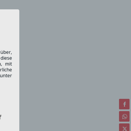
über,
diese
, mit
liche
unter
f